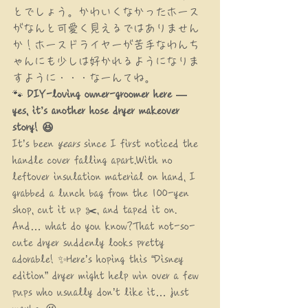
とでしょう。かわいくなかったホース
がなんと可愛く見えるではありません
か！ホースドライヤーが苦手なわんち
ゃんにも少しは好かれるようになりま
すように・・・なーんてね。
🐾 
DIY-loving owner-groomer here — 
yes, it’s another hose dryer makeover 
story! 😆
It’s been 
years
 since I first noticed the 
handle cover falling apart.With no 
leftover insulation material on hand, I 
grabbed a lunch bag from the 100-yen 
shop, cut it up ✂️, and taped it on.
And… what do you know?That not-so-
cute dryer suddenly looks pretty 
adorable! ✨Here’s hoping this “Disney 
edition” dryer might help win over a few 
pups who usually don’t like it… just 