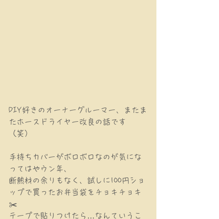
DIY好きのオーナーグルーマー、またま
たホースドライヤー改良の話です
（笑）
手持ちカバーがボロボロなのが気にな
ってはやウン年、
断熱材の余りもなく、試しに100円ショ
ップで買ったお弁当袋をチョキチョキ
✂️
テープで貼りつけたら…なんていうこ